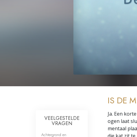
IS DE 
Ja. Een korte
VEELGESTELDE
ogen laat slu
VRAGEN
mentaal plaat
Achtergrond en
die kat zit t