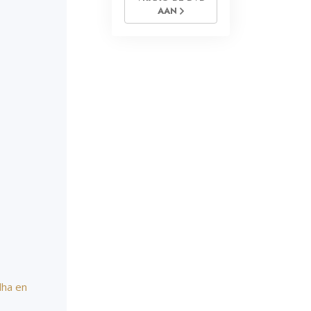
AAN
dha en