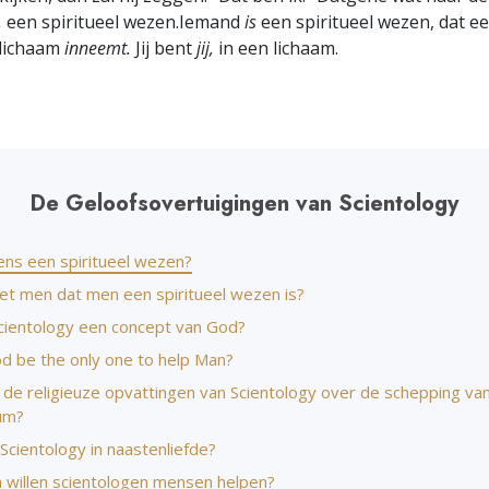
j,
een spiritueel wezen.
Iemand
is
een spiritueel wezen, dat e
lichaam
inneemt.
Jij bent
jij,
in een lichaam.
De Geloofsovertuigingen van Scientology
ens een spiritueel wezen?
t men dat men een spiritueel wezen is?
cientology een concept van God?
od be the only one to help Man?
n de religieuze opvattingen van Scientology over de schepping va
um?
Scientology in naastenliefde?
willen scientologen mensen helpen?