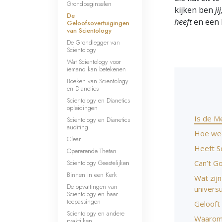
Grondbeginselen
kijken ben
ji
De
heeft
en een 
Geloofsovertuigingen
van Scientology
De Grondlegger van
Scientology
Wat Scientology voor
iemand kan betekenen
Boeken van Scientology
en Dianetics
Scientology en Dianetics
opleidingen
Is de M
Scientology en Dianetics
auditing
Hoe wee
Clear
Heeft S
Opererende Thetan
Scientology Geestelijken
Can’t G
Binnen in een Kerk
Wat zij
De opvattingen van
univers
Scientology en haar
toepassingen
Gelooft 
Scientology en andere
Waarom 
praktijken