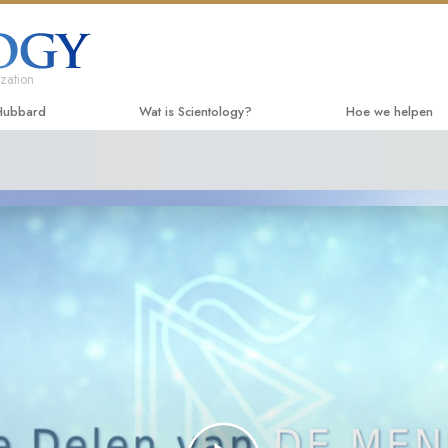
zation
 Hubbard
Wat is Scientology?
Hoe we helpen
Overtuigingen & Praktijken
De Weg naar een
Beginn
De Credo’s en Codes van Scientology
Applied Scholasti
Luister
Wat scientologen zeggen over
Criminon
Introdu
Scientology
Narconon
Introduc
Maak kennis met een scientoloog
De Feiten over D
Dienste
Binnen in een Kerk
United for Human 
De Grondbeginselen van Scientology
Citizens Commiss
Een Inleiding tot Dianetics
Scientology Volun