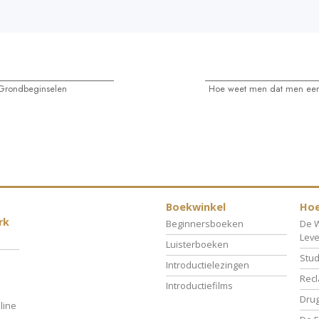
Grondbeginselen
Hoe weet men dat men een 
Boekwinkel
Hoe
rk
Beginnersboeken
De W
Lev
Luisterboeken
Stud
Introductielezingen
Recl
Introductiefilms
Drug
line