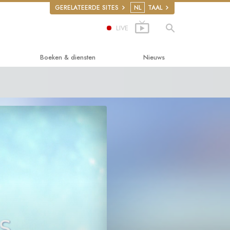
GERELATEERDE SITES
NL
TAAL
LIVE
Boeken & diensten
Nieuws
 Gelukkig Leven
ersboeken
cs
boeken
ctielezingen
tiefilms
rugs
n voor beginners
Rights
ion on Human Rights
teer Ministers