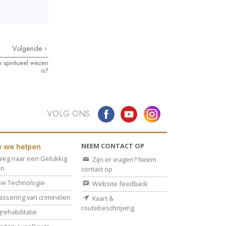
Volgende
spiritueel wezen
is?
VOLG ONS
NEEM CONTACT OP
 we helpen
eg naar een Gelukkig
Zijn er vragen? Neem
en
contact op
ie Technologie
Website feedback
assering van criminelen
Kaart &
routebeschrijving
rehabilitatie