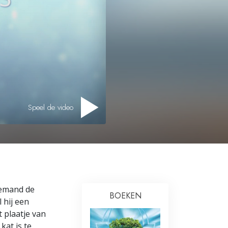
Speel de video
 iemand de
BOEKEN
 hij een
t plaatje van
kat is te