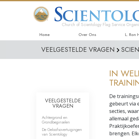
Church of Scientology Flag Service Organi
Home
Over Ons
L. Ron
VEELGESTELDE VRAGEN
SCIE
IN WE
TRAIN
De trainings
VEELGESTELDE
gebeurt via 
VRAGEN
secties, waa
Achtergrond en
allemaal ged
Grondbeginselen
Praktijkoefe
De Geloofsovertuigingen
brengen. Elk
van Scientology