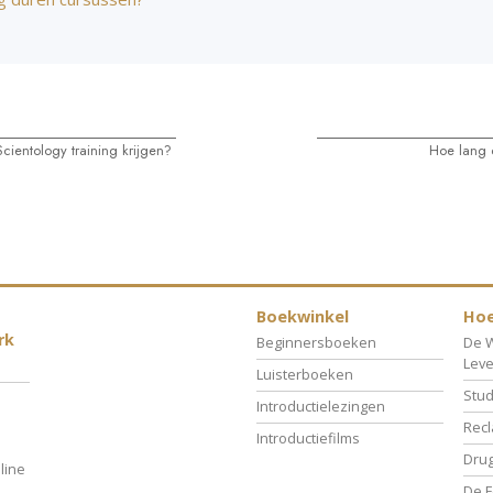
cientology training krijgen?
Hoe lang 
Boekwinkel
Hoe
rk
Beginnersboeken
De W
Lev
Luisterboeken
Stud
Introductielezingen
Recl
Introductiefilms
Drug
line
De F