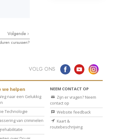
Volgende
duren cursussen?
VOLG ONS
NEEM CONTACT OP
 we helpen
eg naar een Gelukkig
Zijn er vragen? Neem
en
contact op
ie Technologie
Website feedback
assering van criminelen
Kaart &
routebeschrijving
rehabilitatie
eiten over Drugs