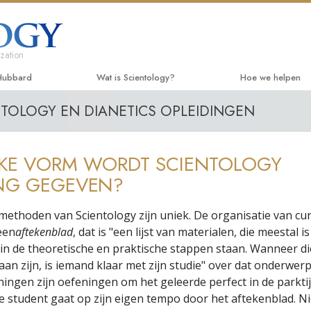
zation
 Hubbard
Wat is Scientology?
Hoe we helpen
NTOLOGY EN DIANETICS OPLEIDINGEN
Overtuigingen & Praktijken
De Weg naar een
Beginn
De Credo’s en Codes van Scientology
Applied Scholasti
Luister
LKE VORM WORDT SCIENTOLOGY
Wat scientologen zeggen over
Criminon
Introdu
Scientology
ING GEGEVEN?
Narconon
Introduc
Maak kennis met een scientoloog
methoden van Scientology zijn uniek. De organisatie van cu
De Feiten over D
Dienste
een
aftekenblad
, dat is "een lijst van materialen, die meestal i
Binnen in een Kerk
rin de theoretische en praktische stappen staan. Wanneer d
United for Human 
De Grondbeginselen van Scientology
aan zijn, is iemand klaar met zijn studie" over dat onderwerp
Citizens Commiss
ningen zijn oefeningen om het geleerde perfect in de parkti
Een Inleiding tot Dianetics
e student gaat op zijn eigen tempo door het aftekenblad. 
Scientology Volun