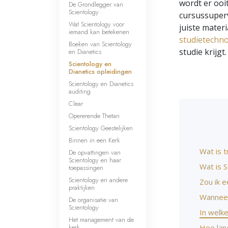
wordt er ooit
De Grondlegger van
Scientology
cursussuperv
Wat Scientology voor
juiste mater
iemand kan betekenen
studietechno
Boeken van Scientology
studie krijgt.
en Dianetics
Scientology en
Dianetics opleidingen
Scientology en Dianetics
auditing
Clear
Opererende Thetan
Scientology Geestelijken
Binnen in een Kerk
Wat is t
De opvattingen van
Scientology en haar
Wat is 
toepassingen
Scientology en andere
Zou ik e
praktijken
Wanneer 
De organisatie van
Scientology
In welk
Het management van de
kerk
Hoe lan