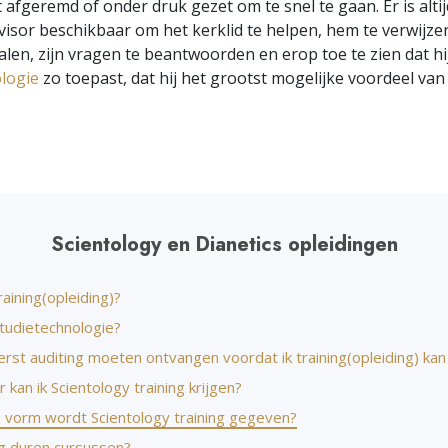
 afgeremd of onder druk gezet om te snel te gaan. Er is alti
Liefde en Haat –
Wat is Grootheid?
isor beschikbaar om het kerklid te helpen, hem te verwijze
ialen, zijn vragen te beantwoorden en erop toe te zien dat hi
logie
zo toepast, dat hij het grootst mogelijke voordeel van 
Scientology en Dianetics opleidingen
raining(opleiding)?
Studietechnologie?
erst auditing moeten ontvangen voordat ik training(opleiding) kan
kan ik Scientology training krijgen?
e vorm wordt Scientology training gegeven?
g duren cursussen?