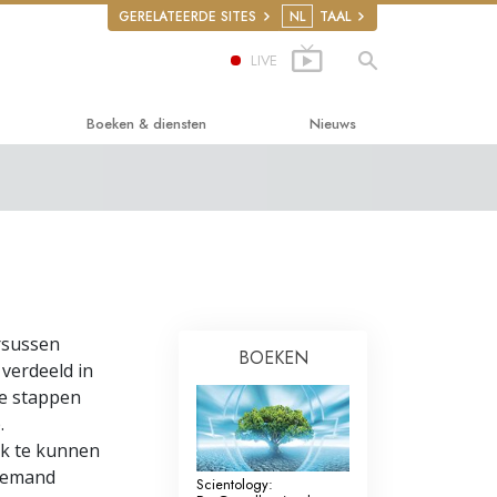
GERELATEERDE SITES
NL
TAAL
LIVE
Boeken & diensten
Nieuws
 Gelukkig Leven
ersboeken
cs
boeken
ctielezingen
tiefilms
rsussen
BOEKEN
rugs
n voor beginners
s verdeeld in
ie stappen
Rights
.
ion on Human Rights
jk te kunnen
Niemand
Scientology:
teer Ministers