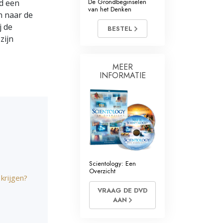
De Grondbeginselen
jd een
van het Denken
n naar de
j de
BESTEL
zijn
MEER
INFORMATIE
Scientology: Een
Overzicht
 krijgen?
VRAAG DE DVD
AAN