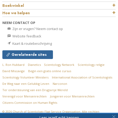
Boekwinkel
Hoe we helpen
NEEM CONTACT OP
Zijn er vragen? Neem contact op
Website feedback
Kaart & routebeschrijving
Gerelateerde sites
L. Ron Hubbard
Dianetics
Scientology Network
Scientology religie
David Miscavige
Begin een gratis online cursus
Scientology Volunteer Ministers
International Association of Scientologists
De Weg naar een Gelukkig Leven
Narconon
Ter ondersteuning van een Drugsvrije Wereld
Verenigd voor Mensenrechten
Jongeren voor Mensenrechten
Citizens Commission on Human Rights
© 2026
Church of Scientology Flag Service Organization.
Alle rechten
voorbehouden.
Privacybeleid
•
Cookiebeleid
•
Gebruiksvoorwaarden
•
Leer jezelf echt kennen