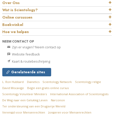
Over Ons
Wat is Scientology?
Online cursussen
Boekwinkel
Hoe we helpen
NEEM CONTACT OP
Zijn er vragen? Neem contact op
Website feedback
Kaart & routebeschrijving
Gerelateerde sites
L. Ron Hubbard
Dianetics
Scientology Network
Scientology religie
David Miscavige
Begin een gratis online cursus
Scientology Volunteer Ministers
International Association of Scientologists
De Weg naar een Gelukkig Leven
Narconon
Ter ondersteuning van een Drugsvrije Wereld
Verenigd voor Mensenrechten
Jongeren voor Mensenrechten